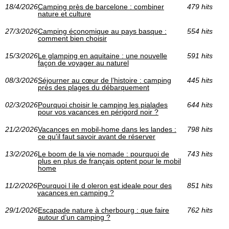
18/4/2026
Camping près de barcelone : combiner
479 hits
nature et culture
27/3/2026
Camping économique au pays basque :
554 hits
comment bien choisir
15/3/2026
Le glamping en aquitaine : une nouvelle
591 hits
façon de voyager au naturel
08/3/2026
Séjourner au cœur de l’histoire : camping
445 hits
près des plages du débarquement
02/3/2026
Pourquoi choisir le camping les pialades
644 hits
pour vos vacances en périgord noir ?
21/2/2026
Vacances en mobil-home dans les landes :
798 hits
ce qu'il faut savoir avant de réserver
13/2/2026
Le boom de la vie nomade : pourquoi de
743 hits
plus en plus de français optent pour le mobil
home
11/2/2026
Pourquoi l ile d oleron est ideale pour des
851 hits
vacances en camping ?
29/1/2026
Escapade nature à cherbourg : que faire
762 hits
autour d’un camping ?