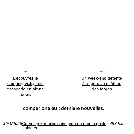
Découvrez le
Un week-end détente
camping vichy, une
à angers au château
escapade en pleine
des forges
nature
camper-one.eu : dernière nouvelles.
30/4/2026
Camping 5 étoiles saint-jean de monts guide
488 hits
: plages