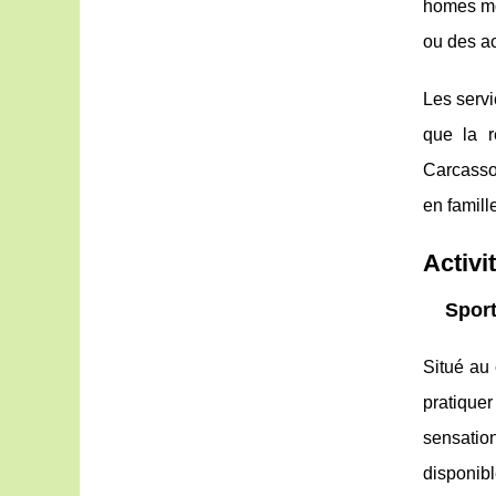
homes mod
ou des a
Les servi
que la r
Carcasson
en famill
Activi
Sport
Situé au
pratiquer
sensatio
disponibl