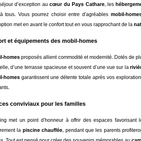
séjour d’exception au
cœur du Pays Cathare
, les
hébergem
à tous. Vous pourrez choisir entre d'agréables
mobil-home
tion met en avant le confort tout en vous rapprochant de la
na
ort et équipements des mobil-homes
il-homes
proposés allient commodité et modernité. Dotés de pl
elle, d’une terrasse spacieuse et souvent d’une vue sur la
riviè
l-homes
garantissent une détente totale après vos exploratio
ants.
es conviviaux pour les familles
ng met un point d'honneur à offrir des espaces favorisant
èrement la
piscine chauffée
, pendant que les parents profiter
ux. Tout est pensé pour créer des souvenirs mémorables au
cam