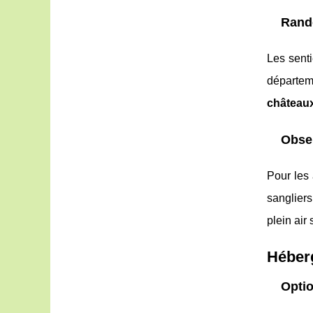
Rand
Les sent
départem
châteaux
Obser
Pour les
sangliers
plein air 
Héber
Opti