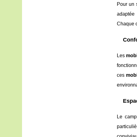
Pour un 
adaptée 
Chaque op
Conf
Les
mob
fonctionn
ces
mobi
environn
Espac
Le campi
particuli
convivia