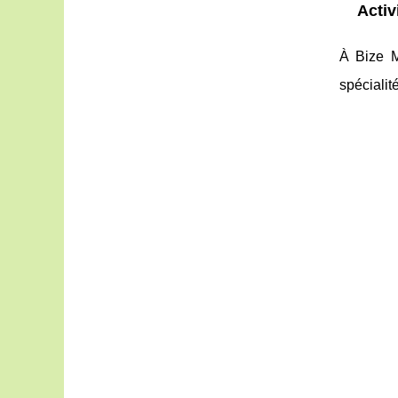
Activ
À Bize M
spécialit