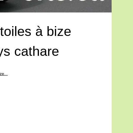
oiles à bize
ys cathare
ze...