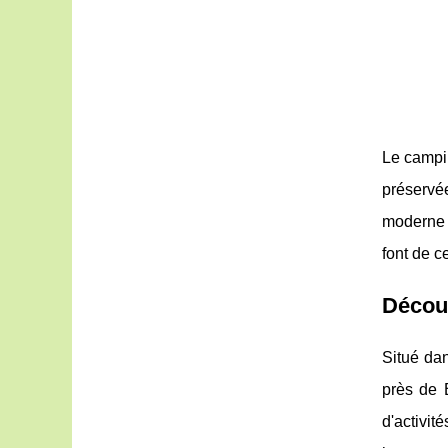
Le campi
préservée
moderne o
font de c
Découv
Situé dan
près
de 
d'activit