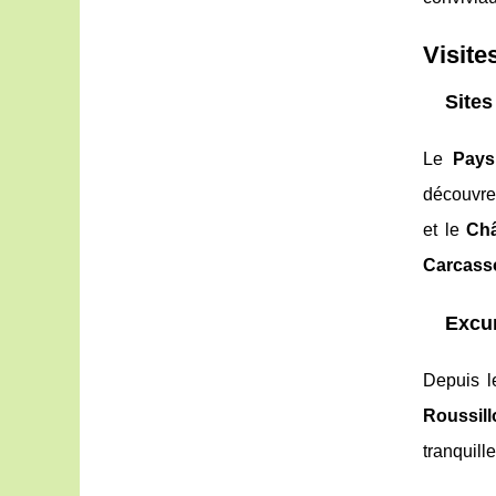
Visite
Sites
Le
Pays
découvre
et le
Châ
Carcass
Excu
Depuis 
Roussill
tranquill