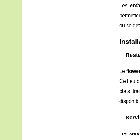
Les
enf
permetten
ou se dét
Instal
Resta
Le
flowe
Ce lieu 
plats tr
disponibl
Serv
Les
ser