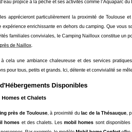
d’eau propice à la pêche et ses activités comme l’Aquaparc du 
les apprécieront particulièrement la proximité de Toulouse et
e expérience enrichissante en dehors du camping. Que vous soy
vités familiales conviviales, le Camping Nailloux constitue un p
près de Naillox
.
 à cela une ambiance chaleureuse et des services pratiques, 
ions pour tous, petits et grands. Ici, détente et convivialité se 
 d'Hébergements Disponibles
l Homes et Chalets
ng près de Toulouse
, à proximité du
lac de la Thésauque
, 
il homes
et des chalets. Les
mobil homes
sont disponibles 
6 personnes. Par exemple, le modèle
Mobil-home Confort
offre