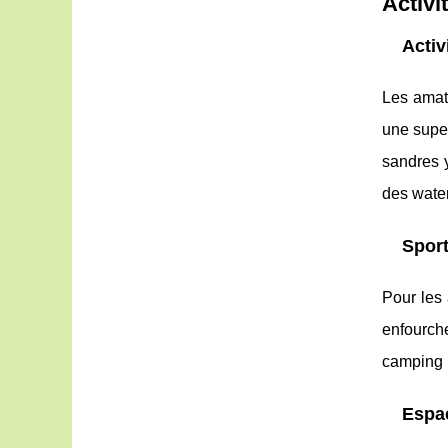
Activi
Activ
Les ama
une super
sandres 
des water
Sport
Pour les 
enfourch
camping 
Espa