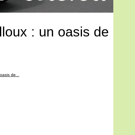
loux : un oasis de
oasis de...