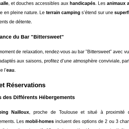
alle
, et douches accessibles aux
handicapés
. Les
animaux 
e en pleine nature. Le
terrain camping
s’étend sur une
superf
nts de détente.
ance du Bar "Bittersweet"
moment de relaxation, rendez-vous au bar "Bittersweet" avec v
adaptés aux saisons, profitez d’une atmosphère conviviale, parfa
e l’
eau
.
 et Réservations
s des Différents Hébergements
ing Nailloux
, proche de Toulouse et situé à proximité
ements. Les
mobil-homes
incluent des options de 2 ou 3 cham