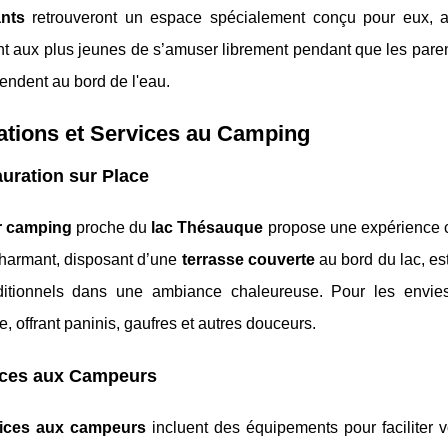
ants
retrouveront un espace spécialement conçu pour eux, a
t aux plus jeunes de s’amuser librement pendant que les paren
endent au bord de l'eau.
lations et Services au Camping
uration sur Place
r camping
proche du
lac Thésauque
propose une expérience cu
charmant, disposant d’une
terrasse couverte
au bord du lac, es
aditionnels dans une ambiance chaleureuse. Pour les envie
e, offrant paninis, gaufres et autres douceurs.
ices aux Campeurs
vices aux campeurs
incluent des équipements pour faciliter 