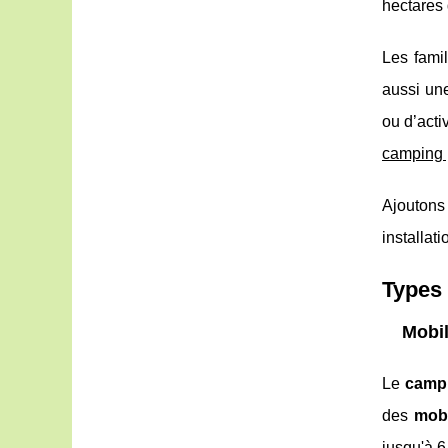
hectares 
Les famil
aussi un
ou d’acti
camping 
Ajoutons
installat
Types
Mobi
Le
campi
des
mob
jusqu'à 