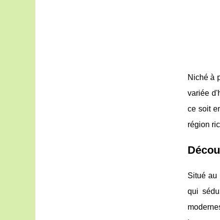
Niché à p
variée d'
ce soit e
région ri
Découv
Situé au
qui sédu
modernes