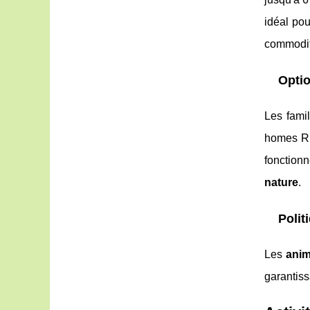
idéal pou
commodit
Opti
Les fami
homes Riv
fonction
nature
.
Poli
Les
ani
garantiss