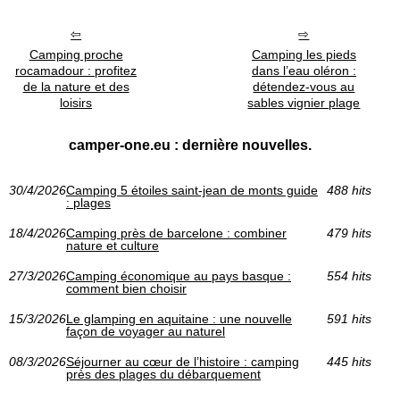
Camping proche
Camping les pieds
rocamadour : profitez
dans l’eau oléron :
de la nature et des
détendez-vous au
loisirs
sables vignier plage
camper-one.eu : dernière nouvelles.
30/4/2026
Camping 5 étoiles saint-jean de monts guide
488 hits
: plages
18/4/2026
Camping près de barcelone : combiner
479 hits
nature et culture
27/3/2026
Camping économique au pays basque :
554 hits
comment bien choisir
15/3/2026
Le glamping en aquitaine : une nouvelle
591 hits
façon de voyager au naturel
08/3/2026
Séjourner au cœur de l’histoire : camping
445 hits
près des plages du débarquement