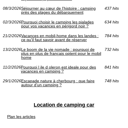
08/3/2026
Séjourner au cœur de l’histoire : camping
437 hits
près des plages du débarquement
02/3/2026
Pourquoi choisir le camping les pialades
634 hits
pour vos vacances en périgord noir ?
21/2/2026
Vacances en mobil-home dans les landes :
784 hits
ce qu'il faut savoir avant de réserver
13/2/2026
Le boom de la vie nomade : pourquoi de
732 hits
plus en plus de français optent pour le mobil
home
11/2/2026
Pourquoi l ile d oleron est ideale pour des
841 hits
vacances en camping ?
29/1/2026
Escapade nature à cherbourg : que faire
748 hits
autour d’un camping ?
Location de camping car
Plan les articles