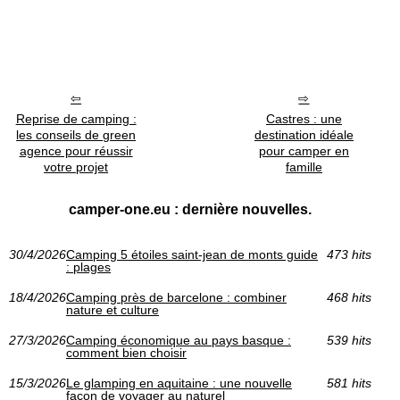
Reprise de camping :
Castres : une
les conseils de green
destination idéale
agence pour réussir
pour camper en
votre projet
famille
camper-one.eu : dernière nouvelles.
30/4/2026
Camping 5 étoiles saint-jean de monts guide
473 hits
: plages
18/4/2026
Camping près de barcelone : combiner
468 hits
nature et culture
27/3/2026
Camping économique au pays basque :
539 hits
comment bien choisir
15/3/2026
Le glamping en aquitaine : une nouvelle
581 hits
façon de voyager au naturel