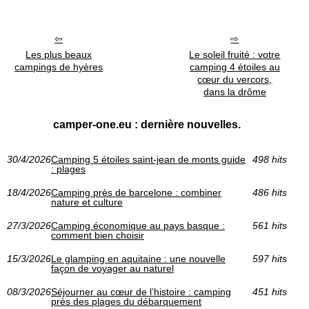
Les plus beaux
Le soleil fruité : votre
campings de hyères
camping 4 étoiles au
cœur du vercors,
dans la drôme
camper-one.eu : dernière nouvelles.
30/4/2026
Camping 5 étoiles saint-jean de monts guide
498 hits
: plages
18/4/2026
Camping près de barcelone : combiner
486 hits
nature et culture
27/3/2026
Camping économique au pays basque :
561 hits
comment bien choisir
15/3/2026
Le glamping en aquitaine : une nouvelle
597 hits
façon de voyager au naturel
08/3/2026
Séjourner au cœur de l’histoire : camping
451 hits
près des plages du débarquement