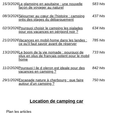
15/3/2026
Le glamping en aquitaine : une nouvelle
583 hits
façon de voyager au naturel
08/3/2026
Séjourner au cœur de l’histoire : camping
437 hits
près des plages du débarquement
02/3/2026
Pourquoi choisir le camping les pialades
634 hits
pour vos vacances en périgord noir ?
21/2/2026
Vacances en mobil-home dans les landes :
785 hits
ce qu'il faut savoir avant de réserver
13/2/2026
Le boom de la vie nomade : pourquoi de
733 hits
plus en plus de français optent pour le mobil
home
11/2/2026
Pourquoi l ile d oleron est ideale pour des
842 hits
vacances en camping ?
29/1/2026
Escapade nature à cherbourg : que faire
750 hits
autour d’un camping ?
Location de camping car
Plan les articles