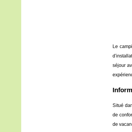
Le campi
d'install
séjour av
expérienc
Inform
Situé dan
de confor
de vacan