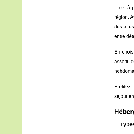
Elne, à 
région. 
des aires
entre dét
En choisi
assorti 
hebdomada
Profitez
séjour en
Héber
Type