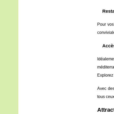
Resta
Pour vos 
convivial
Accè
Idéaleme
méditerr
Explorez 
Avec de
tous ceux
Attrac