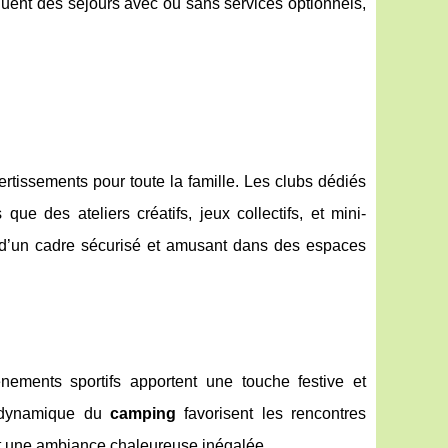
luent des séjours avec ou sans services optionnels,
vertissements pour toute la famille. Les clubs dédiés
 que des ateliers créatifs, jeux collectifs, et mini-
nt d’un cadre sécurisé et amusant dans des espaces
nements sportifs apportent une touche festive et
 dynamique du
camping
favorisent les rencontres
ront une ambiance chaleureuse inégalée.