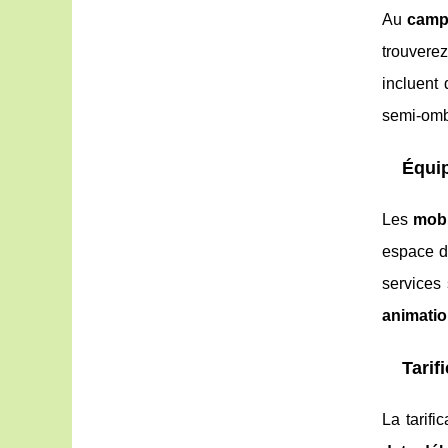
Au
campi
trouver
incluent
semi-ombr
Équi
Les
mob
espace d
services 
animati
Tarif
La tarifi