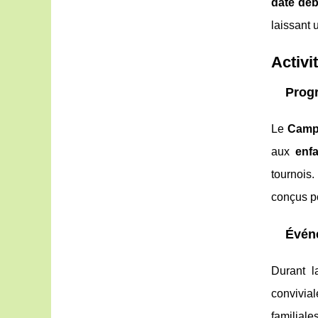
date déb
laissant 
Activi
Progr
Le
Camp
aux
enf
tournois
conçus po
Évén
Durant l
convivia
familiale