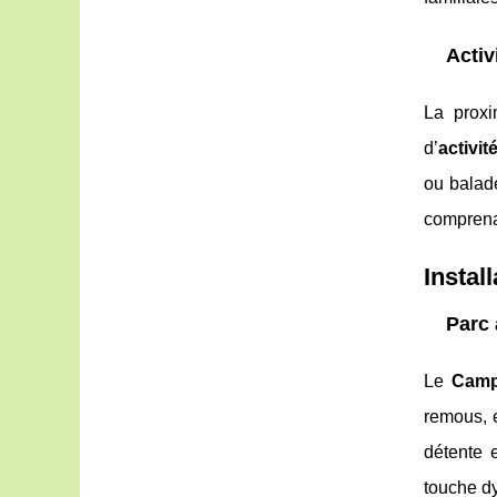
Activ
La proxi
d’
activi
ou balad
compren
Instal
Parc 
Le
Camp
remous, 
détente e
touche d