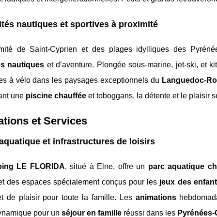
ités nautiques et sportives à proximité
mité de Saint-Cyprien et des plages idylliques des Pyrénée
tés nautiques
et d’aventure. Plongée sous-marine, jet-ski, et 
es à vélo dans les paysages exceptionnels du
Languedoc-Rou
ant une
piscine chauffée
et toboggans, la détente et le plaisir 
lations et Services
aquatique et infrastructures de loisirs
ing LE FLORIDA
, situé à Elne, offre un
parc aquatique ch
et des espaces spécialement conçus pour les
jeux des enfan
t de plaisir pour toute la famille. Les
animations
hebdomadai
ynamique pour un
séjour en famille
réussi dans les
Pyrénées-O