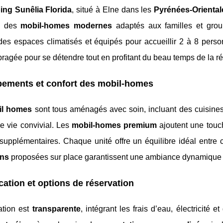
ng Sunêlia Florida
, situé à Elne dans les
Pyrénées-Oriental
ez des
mobil-homes modernes
adaptés aux familles et group
 des espaces climatisés et équipés pour accueillir 2 à 8 per
agée pour se détendre tout en profitant du beau temps de la r
pements et confort des mobil-homes
il homes
sont tous aménagés avec soin, incluant des cuisines 
e vie convivial. Les
mobil-homes premium
ajoutent une touc
supplémentaires. Chaque unité offre un équilibre idéal entre 
ons
proposées sur place garantissent une ambiance dynamique t
ication et options de réservation
cation est
transparente
, intégrant les frais d’eau, électricité 