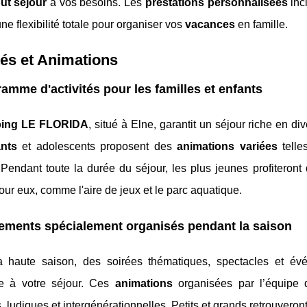
ut séjour
à vos besoins. Les
prestations personnalisées
inc
une flexibilité totale pour organiser vos
vacances
en famille.
tés et Animations
amme d'activités pour les familles et enfants
ing LE FLORIDA
, situé à Elne, garantit un séjour riche en di
ants
et adolescents proposent des
animations variées
telles
. Pendant toute la durée du séjour, les plus jeunes profitero
ur eux, comme l'aire de jeux et le parc aquatique.
ements spécialement organisés pendant la saison
a haute saison, des soirées thématiques, spectacles et évé
le à votre séjour. Ces
animations
organisées par l’équipe
s, ludiques et intergénérationnelles. Petits et grands retrouve