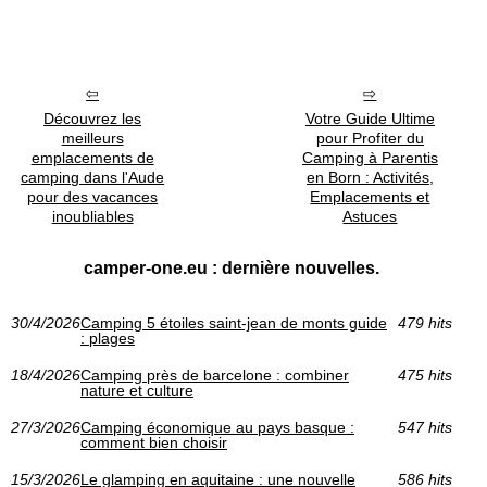
Découvrez les
Votre Guide Ultime
meilleurs
pour Profiter du
emplacements de
Camping à Parentis
camping dans l'Aude
en Born : Activités,
pour des vacances
Emplacements et
inoubliables
Astuces
camper-one.eu : dernière nouvelles.
30/4/2026
Camping 5 étoiles saint-jean de monts guide
479 hits
: plages
18/4/2026
Camping près de barcelone : combiner
475 hits
nature et culture
27/3/2026
Camping économique au pays basque :
547 hits
comment bien choisir
15/3/2026
Le glamping en aquitaine : une nouvelle
586 hits