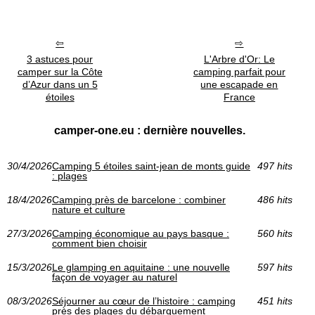
3 astuces pour
L'Arbre d'Or: Le
camper sur la Côte
camping parfait pour
d’Azur dans un 5
une escapade en
étoiles
France
camper-one.eu : dernière nouvelles.
30/4/2026
Camping 5 étoiles saint-jean de monts guide
497 hits
: plages
18/4/2026
Camping près de barcelone : combiner
486 hits
nature et culture
27/3/2026
Camping économique au pays basque :
560 hits
comment bien choisir
15/3/2026
Le glamping en aquitaine : une nouvelle
597 hits
façon de voyager au naturel
08/3/2026
Séjourner au cœur de l’histoire : camping
451 hits
près des plages du débarquement