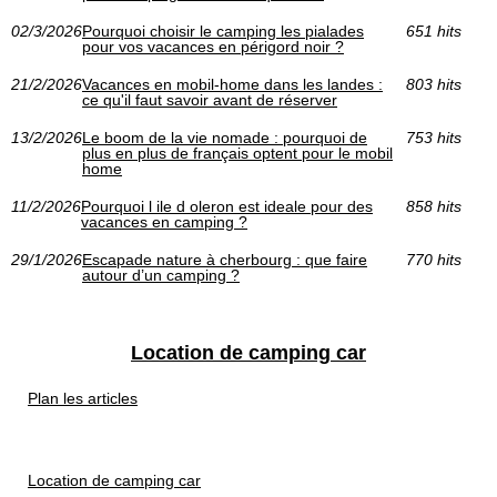
02/3/2026
Pourquoi choisir le camping les pialades
651 hits
pour vos vacances en périgord noir ?
21/2/2026
Vacances en mobil-home dans les landes :
803 hits
ce qu'il faut savoir avant de réserver
13/2/2026
Le boom de la vie nomade : pourquoi de
753 hits
plus en plus de français optent pour le mobil
home
11/2/2026
Pourquoi l ile d oleron est ideale pour des
858 hits
vacances en camping ?
29/1/2026
Escapade nature à cherbourg : que faire
770 hits
autour d’un camping ?
Location de camping car
Plan les articles
Location de camping car