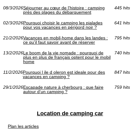
08/3/2026
Séjourner au cœur de l’histoire : camping
445 hits
près des plages du débarquement
02/3/2026
Pourquoi choisir le camping les pialades
641 hits
pour vos vacances en périgord noir ?
21/2/2026
Vacances en mobil-home dans les landes :
795 hits
ce qu'il faut savoir avant de réserver
13/2/2026
Le boom de la vie nomade : pourquoi de
740 hits
plus en plus de français optent pour le mobil
home
11/2/2026
Pourquoi l ile d oleron est ideale pour des
847 hits
vacances en camping ?
29/1/2026
Escapade nature à cherbourg : que faire
759 hits
autour d’un camping ?
Location de camping car
Plan les articles