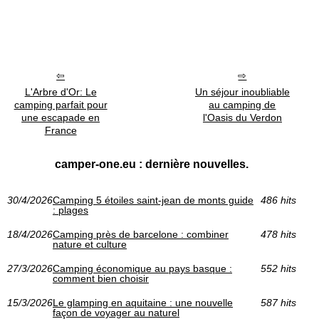
L'Arbre d'Or: Le
Un séjour inoubliable
camping parfait pour
au camping de
une escapade en
l'Oasis du Verdon
France
camper-one.eu : dernière nouvelles.
30/4/2026
Camping 5 étoiles saint-jean de monts guide
486 hits
: plages
18/4/2026
Camping près de barcelone : combiner
478 hits
nature et culture
27/3/2026
Camping économique au pays basque :
552 hits
comment bien choisir
15/3/2026
Le glamping en aquitaine : une nouvelle
587 hits
façon de voyager au naturel