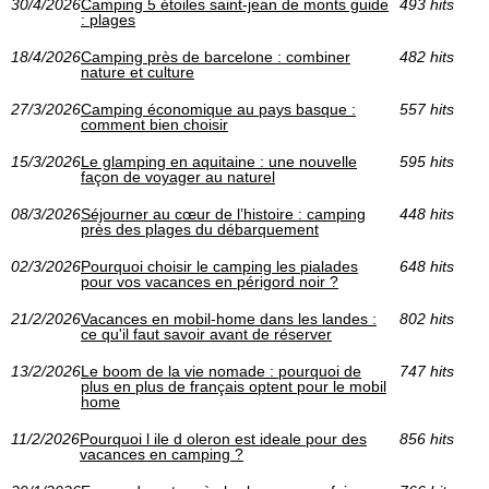
30/4/2026
Camping 5 étoiles saint-jean de monts guide
493 hits
: plages
18/4/2026
Camping près de barcelone : combiner
482 hits
nature et culture
27/3/2026
Camping économique au pays basque :
557 hits
comment bien choisir
15/3/2026
Le glamping en aquitaine : une nouvelle
595 hits
façon de voyager au naturel
08/3/2026
Séjourner au cœur de l’histoire : camping
448 hits
près des plages du débarquement
02/3/2026
Pourquoi choisir le camping les pialades
648 hits
pour vos vacances en périgord noir ?
21/2/2026
Vacances en mobil-home dans les landes :
802 hits
ce qu'il faut savoir avant de réserver
13/2/2026
Le boom de la vie nomade : pourquoi de
747 hits
plus en plus de français optent pour le mobil
home
11/2/2026
Pourquoi l ile d oleron est ideale pour des
856 hits
vacances en camping ?