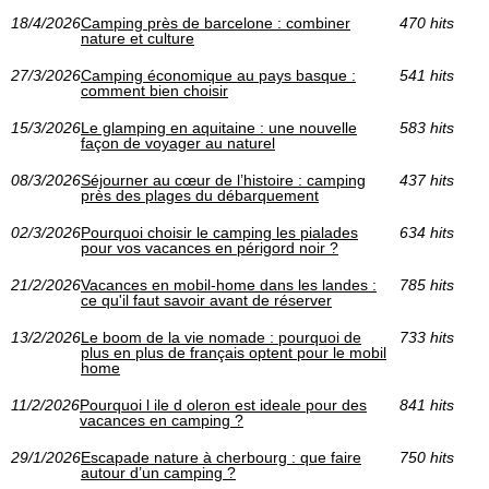
18/4/2026
Camping près de barcelone : combiner
470 hits
nature et culture
27/3/2026
Camping économique au pays basque :
541 hits
comment bien choisir
15/3/2026
Le glamping en aquitaine : une nouvelle
583 hits
façon de voyager au naturel
08/3/2026
Séjourner au cœur de l’histoire : camping
437 hits
près des plages du débarquement
02/3/2026
Pourquoi choisir le camping les pialades
634 hits
pour vos vacances en périgord noir ?
21/2/2026
Vacances en mobil-home dans les landes :
785 hits
ce qu'il faut savoir avant de réserver
13/2/2026
Le boom de la vie nomade : pourquoi de
733 hits
plus en plus de français optent pour le mobil
home
11/2/2026
Pourquoi l ile d oleron est ideale pour des
841 hits
vacances en camping ?
29/1/2026
Escapade nature à cherbourg : que faire
750 hits
autour d’un camping ?