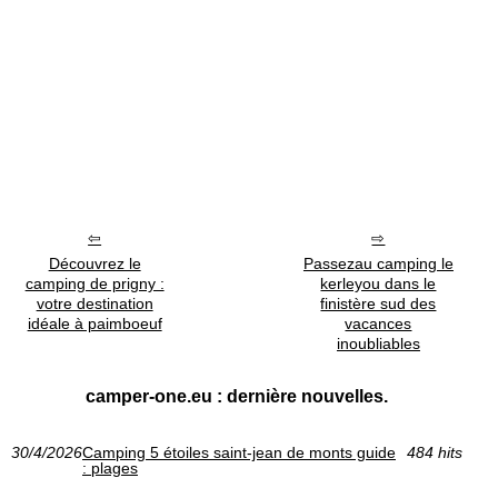
Découvrez le
Passezau camping le
camping de prigny :
kerleyou dans le
votre destination
finistère sud des
idéale à paimboeuf
vacances
inoubliables
camper-one.eu : dernière nouvelles.
30/4/2026
Camping 5 étoiles saint-jean de monts guide
484 hits
: plages