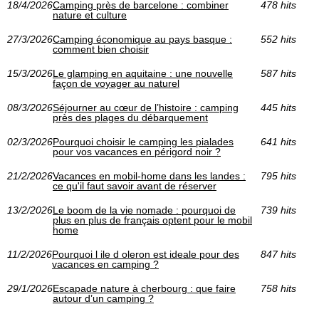
18/4/2026
Camping près de barcelone : combiner
478 hits
nature et culture
27/3/2026
Camping économique au pays basque :
552 hits
comment bien choisir
15/3/2026
Le glamping en aquitaine : une nouvelle
587 hits
façon de voyager au naturel
08/3/2026
Séjourner au cœur de l’histoire : camping
445 hits
près des plages du débarquement
02/3/2026
Pourquoi choisir le camping les pialades
641 hits
pour vos vacances en périgord noir ?
21/2/2026
Vacances en mobil-home dans les landes :
795 hits
ce qu'il faut savoir avant de réserver
13/2/2026
Le boom de la vie nomade : pourquoi de
739 hits
plus en plus de français optent pour le mobil
home
11/2/2026
Pourquoi l ile d oleron est ideale pour des
847 hits
vacances en camping ?
29/1/2026
Escapade nature à cherbourg : que faire
758 hits
autour d’un camping ?