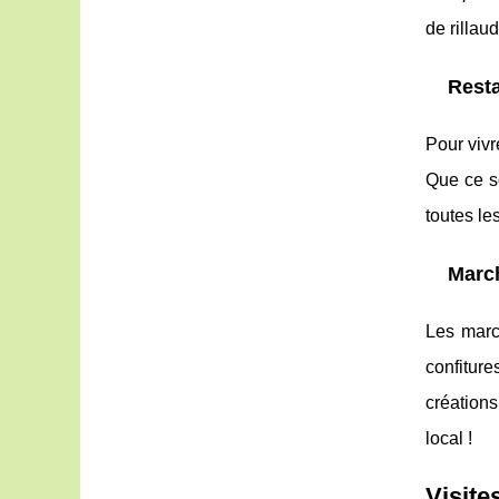
de rillau
Rest
Pour viv
Que ce so
toutes le
March
Les marc
confitur
création
local !
Visite