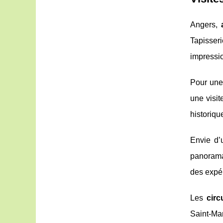
Angers,
Tapisser
impressi
Pour un
une visit
historiq
Envie d
panoramas
des expér
Les
circ
Saint-Ma