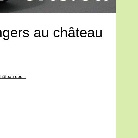
ngers au château
hâteau des...