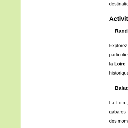
destinati
Activi
Rand
Explorez
particuli
la Loire
,
historiqu
Balad
La Loire
gabares t
des mome