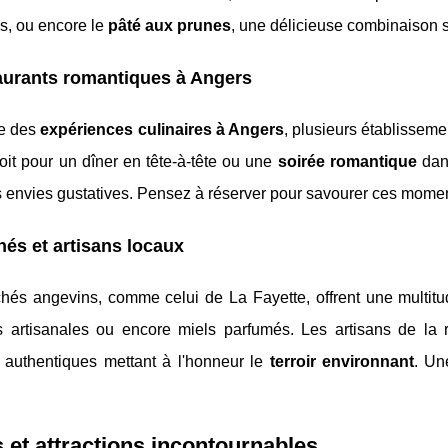
ds, ou encore le
pâté aux prunes
, une délicieuse combinaison 
aurants romantiques à Angers
re des
expériences culinaires à Angers
, plusieurs établisseme
it pour un dîner en tête-à-tête ou une
soirée romantique
dans
s envies gustatives. Pensez à réserver pour savourer ces mome
és et artisans locaux
hés angevins, comme celui de La Fayette, offrent une multitud
es artisanales ou encore miels parfumés. Les artisans de la 
s authentiques mettant à l'honneur le
terroir environnant
. Un
s et attractions incontournables