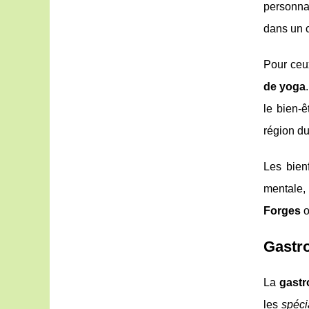
personnal
dans un 
Pour ceu
de yoga
le bien-ê
région du
Les bien
mentale, 
Forges
o
Gastr
La
gastr
les
spéci