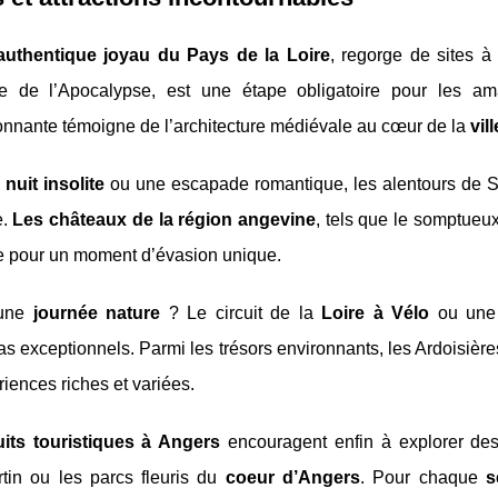
authentique joyau du Pays de la Loire
, regorge de sites à
ie de l’Apocalypse, est une étape obligatoire pour les ama
onnante témoigne de l’architecture médiévale au cœur de la
vil
e
nuit insolite
ou une escapade romantique, les alentours de 
e.
Les châteaux de la région angevine
, tels que le somptueu
ue pour un moment d’évasion unique.
’une
journée nature
? Le circuit de la
Loire à Vélo
ou une 
 exceptionnels. Parmi les trésors environnants, les Ardoisière
iences riches et variées.
uits touristiques à Angers
encouragent enfin à explorer des
rtin ou les parcs fleuris du
coeur d’Angers
. Pour chaque
s