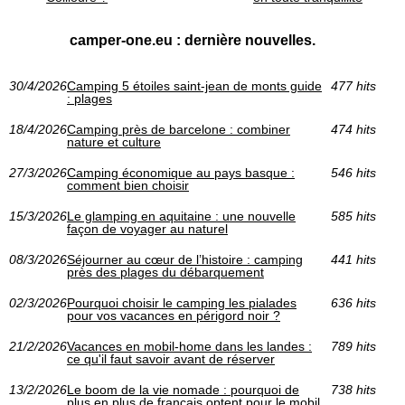
camper-one.eu : dernière nouvelles.
30/4/2026
Camping 5 étoiles saint-jean de monts guide
477 hits
: plages
18/4/2026
Camping près de barcelone : combiner
474 hits
nature et culture
27/3/2026
Camping économique au pays basque :
546 hits
comment bien choisir
15/3/2026
Le glamping en aquitaine : une nouvelle
585 hits
façon de voyager au naturel
08/3/2026
Séjourner au cœur de l’histoire : camping
441 hits
près des plages du débarquement
02/3/2026
Pourquoi choisir le camping les pialades
636 hits
pour vos vacances en périgord noir ?
21/2/2026
Vacances en mobil-home dans les landes :
789 hits
ce qu'il faut savoir avant de réserver
13/2/2026
Le boom de la vie nomade : pourquoi de
738 hits
plus en plus de français optent pour le mobil