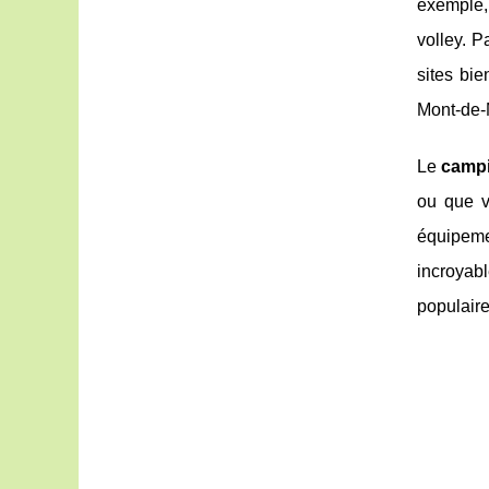
exemple,
volley. P
sites bi
Mont-de-M
Le
campi
ou que v
équipeme
incroyabl
populaire