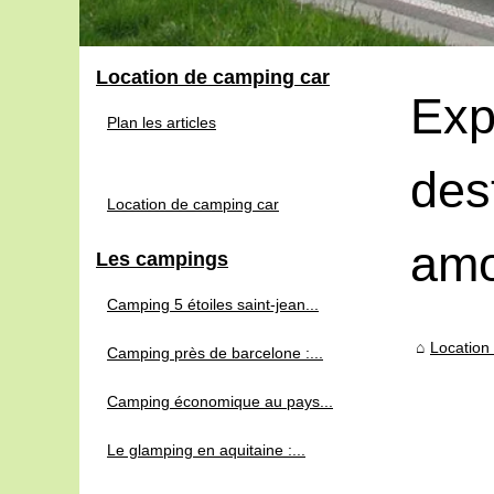
Location de camping car
Exp
Plan les articles
des
Location de camping car
amo
Les campings
Camping 5 étoiles saint-jean...
Location
Camping près de barcelone :...
Camping économique au pays...
Le glamping en aquitaine :...