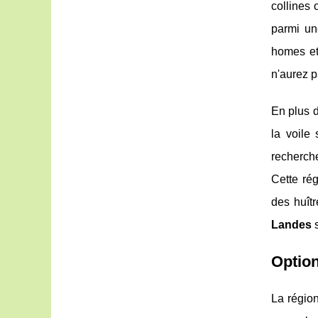
collines
parmi un
homes et
n'aurez p
En plus d
la voile
recherche
Cette ré
des huît
Landes
s
Option
La région