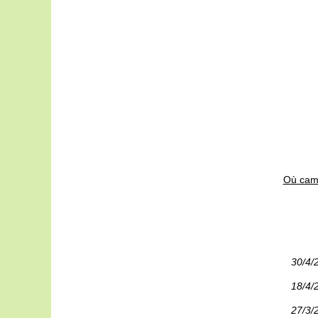
Où camp
30/4/
18/4/
27/3/