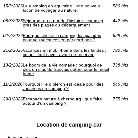
15/3/2026
Le glamping en aquitaine : une nouvelle
586 hits
façon de voyager au naturel
08/3/2026
Séjourner au cœur de l’histoire : camping
442 hits
près des plages du débarquement
02/3/2026
Pourquoi choisir le camping les pialades
639 hits
pour vos vacances en périgord noir ?
21/2/2026
Vacances en mobil-home dans les landes :
790 hits
ce qu'il faut savoir avant de réserver
13/2/2026
Le boom de la vie nomade : pourquoi de
738 hits
plus en plus de français optent pour le mobil
home
11/2/2026
Pourquoi l ile d oleron est ideale pour des
846 hits
vacances en camping ?
29/1/2026
Escapade nature à cherbourg : que faire
755 hits
autour d’un camping ?
Location de camping car
Plan les articles