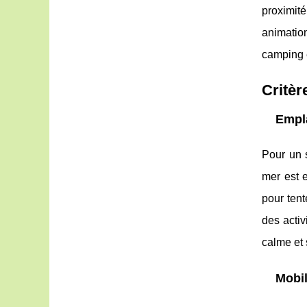
proximit
animatio
camping 
Critèr
Empla
Pour un 
mer est 
pour tent
des activ
calme et 
Mobil