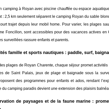
n camping à Royan avec piscine chauffée ou espace aquatique,
t : 2,5 km seulement séparent le camping Royan du sable blond.
ourt trajet depuis leur mobil home. Pour varier, les plages s
me Foncillon, sont accessibles pour des vacances actives en 
s surveillées rassure enfants et parents.
ités famille et sports nautiques : paddle, surf, baign
es plages de Royan Charente, chaque séjour promet activités et
es de Saint Palais, jeux de plage et baignade sous la surv
oposent des programmes pour enfants et ados, rendant l’expé
 du camping paradis devient une extension des plaisirs balnéa
vation de paysages et de la faune marine : promen
o