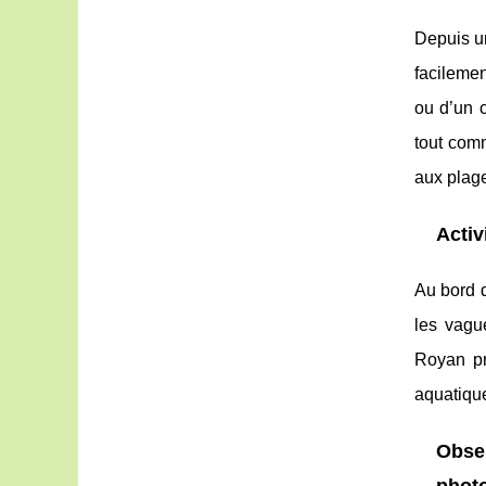
Depuis u
facilemen
ou d’un c
tout com
aux plage
Activ
Au bord d
les vagu
Royan pr
aquatique
Obser
phot