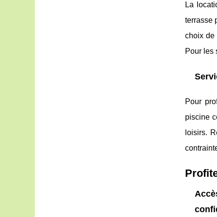
La locati
terrasse 
choix de
Pour les 
Servi
Pour pro
piscine c
loisirs. 
contraint
Profit
Accè
confi