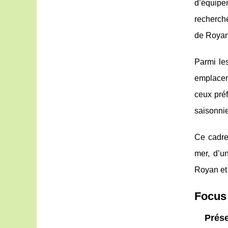
d’équipe
recherché
de Royan
Parmi le
emplacem
ceux préf
saisonnie
Ce cadre 
mer, d’un
Royan et 
Focus 
Prése