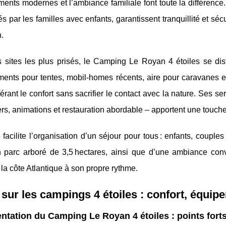
ments modernes et l’ambiance familiale font toute la différen
s par les familles avec enfants, garantissent tranquillité et séc
.
s sites les plus prisés, le Camping Le Royan 4 étoiles se dis
ents pour tentes, mobil-homes récents, aire pour caravanes 
érant le confort sans sacrifier le contact avec la nature. Ses se
rs, animations et restauration abordable – apportent une touche
facilite l’organisation d’un séjour pour tous : enfants, couple
 parc arboré de 3,5 hectares, ainsi que d’une ambiance conviv
la côte Atlantique à son propre rythme.
sur les campings 4 étoiles : confort, équip
ntation du Camping Le Royan 4 étoiles : points fort