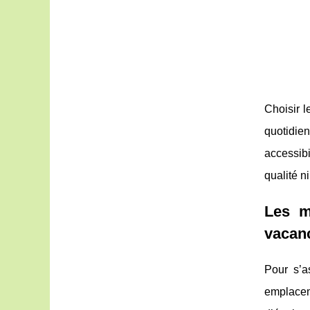
Choisir 
quotidien
accessib
qualité ni
Les m
vacan
Pour s’a
emplacem