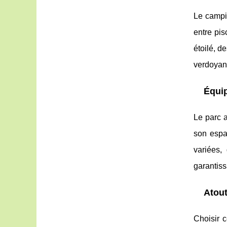
Le campi
entre pi
étoilé, d
verdoyant
Équip
Le parc 
son espac
variées,
garantiss
Atout
Choisir 